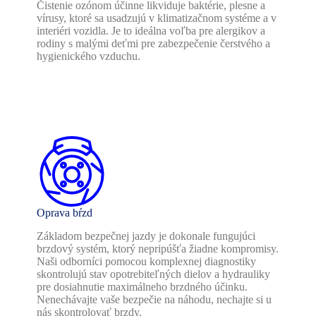
Čistenie ozónom účinne likviduje baktérie, plesne a
vírusy, ktoré sa usadzujú v klimatizačnom systéme a v
interiéri vozidla. Je to ideálna voľba pre alergikov a
rodiny s malými deťmi pre zabezpečenie čerstvého a
hygienického vzduchu.
Oprava bŕzd
Základom bezpečnej jazdy je dokonale fungujúci
brzdový systém, ktorý nepripúšťa žiadne kompromisy.
Naši odborníci pomocou komplexnej diagnostiky
skontrolujú stav opotrebiteľných dielov a hydrauliky
pre dosiahnutie maximálneho brzdného účinku.
Nenechávajte vaše bezpečie na náhodu, nechajte si u
nás skontrolovať brzdy.