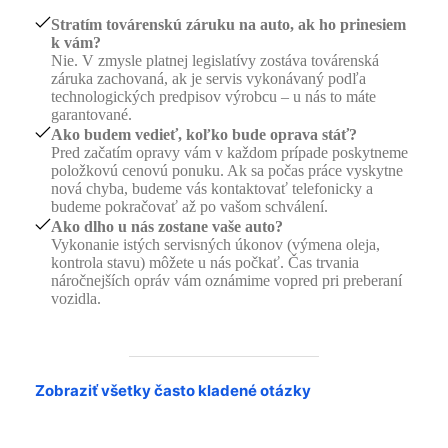
Stratím továrenskú záruku na auto, ak ho prinesiem
k vám?
Nie. V zmysle platnej legislatívy zostáva továrenská
záruka zachovaná, ak je servis vykonávaný podľa
technologických predpisov výrobcu – u nás to máte
garantované.
Ako budem vedieť, koľko bude oprava stáť?
Pred začatím opravy vám v každom prípade poskytneme
položkovú cenovú ponuku. Ak sa počas práce vyskytne
nová chyba, budeme vás kontaktovať telefonicky a
budeme pokračovať až po vašom schválení.
Ako dlho u nás zostane vaše auto?
Vykonanie istých servisných úkonov (výmena oleja,
kontrola stavu) môžete u nás počkať. Čas trvania
náročnejších opráv vám oznámime vopred pri preberaní
vozidla.
Zobraziť všetky často kladené otázky