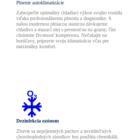
Plnenie autoklimatizácie
Zabezpečte optimálny chladiaci výkon svojho vozidla
vďaka profesionálnemu plneniu a diagnostike. S
našou modernou plniacou stanicou dávkujeme
chladivo a mazací olej s presnosťou na gramy, čím
chránime životnosť kompresora. Nečakajte na
horúčavy, pripravte svoju klimatizáciu včas pre
maximálny komfort.
O
3
Dezinfekcia ozónom
Zbavte sa nepríjemných pachov a neviditeľných
choroboplodných zárodkov bez použitia chemikálií.