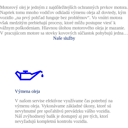
Motorový olej je jedným z najdôležitejších ochranných prvkov motora.
Napriek tomu mnoho vodičov odkladá výmenu oleja až dovtedy, kým
vozidlo „na prvý pohľad funguje bez problémov“. Vo vnútri motora
však medzitým prebiehajú procesy, ktoré môžu postupne viesť k
vážnym poškodeniam. Hlavnou úlohou motorového oleja je mazanie.
V pracujúcom motore sa stovky kovových súčiastok pohybujú jedna…
Naše služby
Výmena oleja
V našom servise efektívne využívame čas potrebný na
výmenu oleja. Vykonávame základné úkony, ktoré sú
nevyhnutné pre spoľahlivú prevádzku vášho vozidla.
Náš zvýhodnený balík je dostupný aj pre tých, ktorí
nevyžadujú kompletnú kontrolu vozidla.