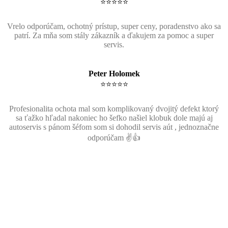
⭐⭐⭐⭐⭐
Vrelo odporúčam, ochotný prístup, super ceny, poradenstvo ako sa
patrí. Za mňa som stály zákazník a ďakujem za pomoc a super
servis.
Peter Holomek
⭐⭐⭐⭐⭐
Profesionalita ochota mal som komplikovaný dvojitý defekt ktorý
sa ťažko hľadal nakoniec ho šefko našiel klobuk dole majú aj
autoservis s pánom šéfom som si dohodil servis aút , jednoznačne
odporúčam ✌️👍