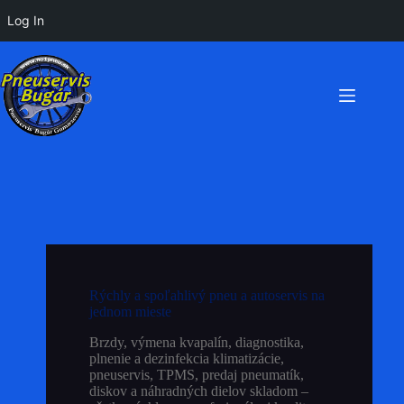
Log In
Preskočiť
na
obsah
Rýchly a spoľahlivý pneu a autoservis na
jednom mieste
Brzdy, výmena kvapalín, diagnostika,
plnenie a dezinfekcia klimatizácie,
pneuservis, TPMS, predaj pneumatík,
diskov a náhradných dielov skladom –