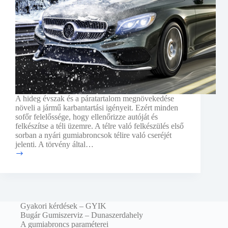
A hideg évszak és a páratartalom megnövekedése
növeli a jármű karbantartási igényeit. Ezért minden
sofőr felelőssége, hogy ellenőrizze autóját és
felkészítse a téli üzemre. A télre való felkészülés első
sorban a nyári gumiabroncsok télire való cseréjét
jelenti. A törvény által…
Autó
téli
felkészítése
Gyakori kérdések – GYIK
Bugár Gumiszerviz – Dunaszerdahely
A gumiabroncs paraméterei