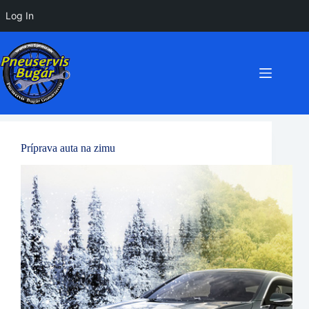
Log In
Preskočiť
na
obsah
Príprava auta na zimu