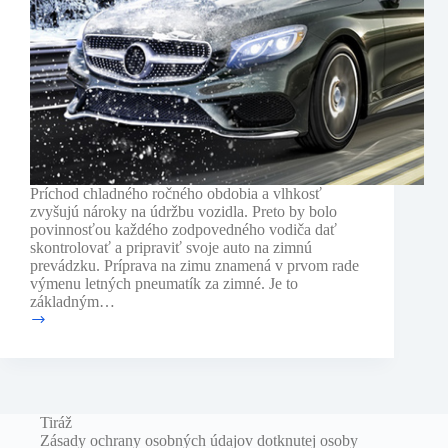
Príchod chladného ročného obdobia a vlhkosť
zvyšujú nároky na údržbu vozidla. Preto by bolo
povinnosťou každého zodpovedného vodiča dať
skontrolovať a pripraviť svoje auto na zimnú
prevádzku. Príprava na zimu znamená v prvom rade
výmenu letných pneumatík za zimné. Je to
základným…
Príprava
auta
na
zimu
Tiráž
Zásady ochrany osobných údajov dotknutej osoby