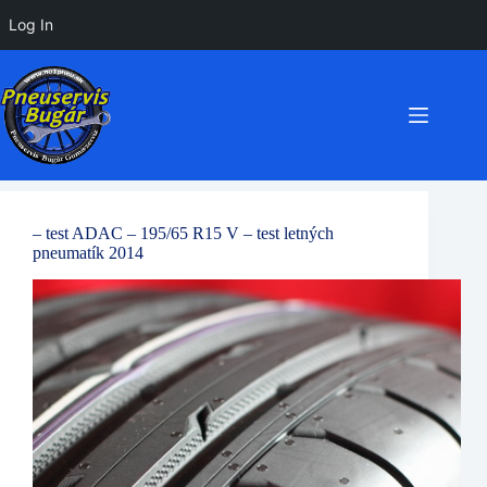
Log In
Preskočiť
na
obsah
– test ADAC – 195/65 R15 V – test letných
pneumatík 2014