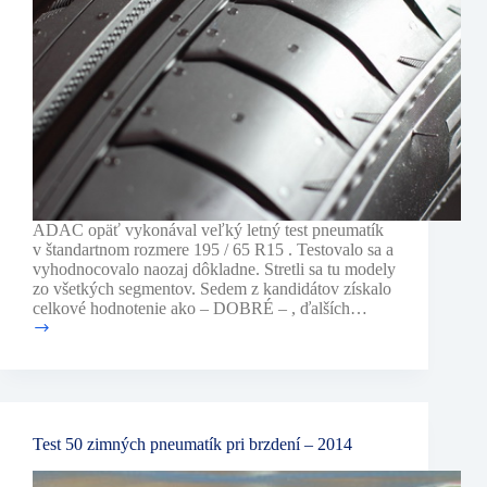
ADAC opäť vykonával veľký letný test pneumatík
v štandartnom rozmere 195 / 65 R15 . Testovalo sa a
vyhodnocovalo naozaj dôkladne. Stretli sa tu modely
zo všetkých segmentov. Sedem z kandidátov získalo
celkové hodnotenie ako – DOBRÉ – , ďalších…
–
test
ADAC
–
195/65
R15
Test 50 zimných pneumatík pri brzdení – 2014
V
–
test