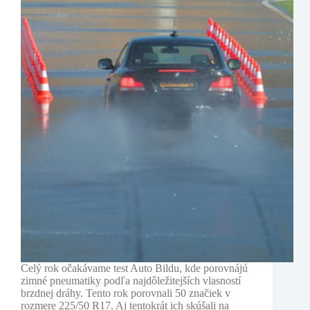
letných
pneumatík
2014
Celý rok očakávame test Auto Bildu, kde porovnájú
zimné pneumatiky podľa najdôležitejších vlasností
brzdnej dráhy. Tento rok porovnali 50 značiek v
rozmere 225/50 R17. Aj tentokrát ich skúšali na