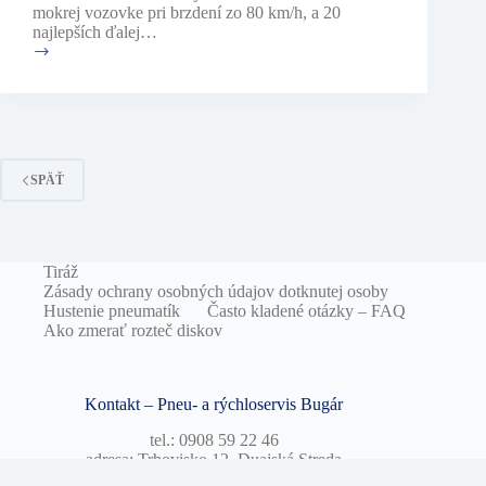
mokrej vozovke pri brzdení zo 80 km/h, a 20
najlepších ďalej…
Test
50
zimných
pneumatík
pri
brzdení
–
SPÄŤ
2014
Tiráž
Zásady ochrany osobných údajov dotknutej osoby
Hustenie pneumatík
Často kladené otázky – FAQ
Ako zmerať rozteč diskov
Kontakt – Pneu- a rýchloservis Bugár
tel.: 0908 59 22 46
adresa: Trhovisko 12, Duajská Streda
e-mail: info@no1pneu.sk