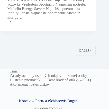
vozovke Vredestein Sportrac 5 Najmenšia spotreba
Michelin Energy Saver+ Najtichšia pneumatika
Infinity Ecosis Najmenšie opotrebenie Michelin
Energy…
–
test
ADAC
–
185/65
R15
H
ĎALEJ
–
test
letných
pneumatík
2016
Tiráž
Zásady ochrany osobných údajov dotknutej osoby
Hustenie pneumatík
Často kladené otázky – FAQ
Ako zmerať rozteč diskov
Kontakt – Pneu- a rýchloservis Bugár
tel.: 0908 59 22 46