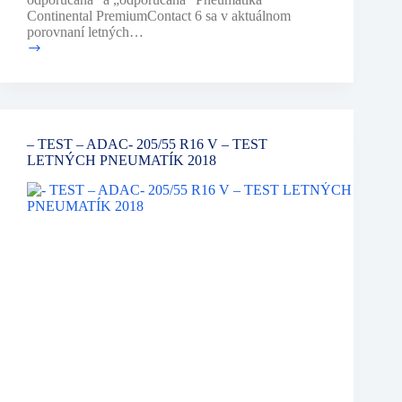
Continental PremiumContact 6 sa v aktuálnom
porovnaní letných…
Uznania
pre
Continental
aj
v
roku
– TEST – ADAC- 205/55 R16 V – TEST
2021
LETNÝCH PNEUMATÍK 2018