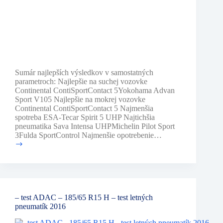
Sumár najlepších výsledkov v samostatných
parametroch: Najlepšie na suchej vozovke
Continental ContiSportContact 5Yokohama Advan
Sport V105 Najlepšie na mokrej vozovke
Continental ContiSportContact 5 Najmenšia
spotreba ESA-Tecar Spirit 5 UHP Najtichšia
pneumatika Sava Intensa UHPMichelin Pilot Sport
3Fulda SportControl Najmenšie opotrebenie…
–
test
ADAC
–
225/45
R17
– test ADAC – 185/65 R15 H – test letných
Y
pneumatík 2016
–
test