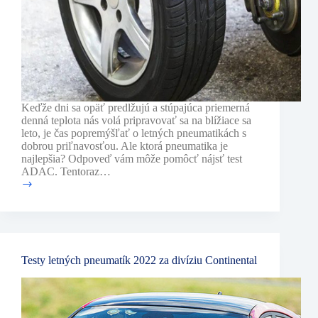
Keďže dni sa opäť predlžujú a stúpajúca priemerná
denná teplota nás volá pripravovať sa na blížiace sa
leto, je čas popremýšľať o letných pneumatikách s
dobrou priľnavosťou. Ale ktorá pneumatika je
najlepšia? Odpoveď vám môže pomôcť nájsť test
ADAC. Tentoraz…
Test
ADAC
2022:
letné
pneumatiky
185/65
Testy letných pneumatík 2022 za divíziu Continental
R15
H