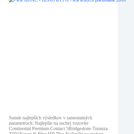
letných
pneumatík
2016
Sumár najlepších výsledkov v samostatných
parametroch: Najlepšie na suchej vozovke
Continental Premium Contact 5Bridgestone Turanza
T001Nexen N Blue HD Plus Najlepšie na mokrej