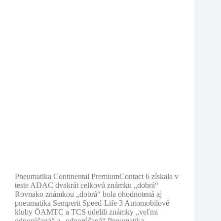
Pneumatika Continental PremiumContact 6 získala v
teste ADAC dvakrát celkovú známku „dobrá“
Rovnako známkou „dobrá“ bola ohodnotená aj
pneumatika Semperit Speed-Life 3 Automobilové
kluby ÖAMTC a TCS udelili známky „veľmi
odporúčaná“ a „odporúčaná“ Pneumatika