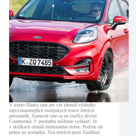
V tomto článku sme pre vás zhrnuli výsledky
najvýznamnejších európskych testov letných
pneumatík. Zamerali sme sa na značky divízie
Continental. V predstihu môžeme vyhlásiť, že
v skúškach obstáli mimoriadne dobre. Poďme ale
pekne po poriadku. Test letných pneu Tuullilasi