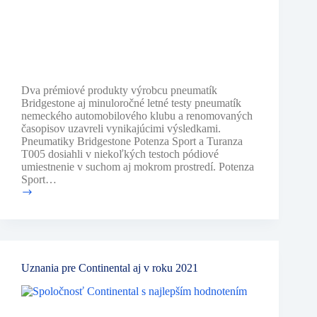
Dva prémiové produkty výrobcu pneumatík
Bridgestone aj minuloročné letné testy pneumatík
nemeckého automobilového klubu a renomovaných
časopisov uzavreli vynikajúcimi výsledkami.
Pneumatiky Bridgestone Potenza Sport a Turanza
T005 dosiahli v niekoľkých testoch pódiové
umiestnenie v suchom aj mokrom prostredí. Potenza
Sport…
Bridgestone
ako
„Výrobca
roka
2021“
v
Uznania pre Continental aj v roku 2021
kategórii
letných
pneumatík