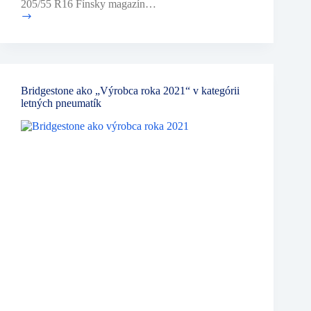
205/55 R16 Fínsky magazín…
Testy
letných
pneumatík
2022
za
divíziu
Bridgestone ako „Výrobca roka 2021“ v kategórii
Continental
letných pneumatík