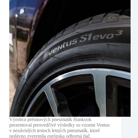
Výrobca prémiových pneumatík Hankook
prezentoval presvedčivé výsledky so vzormi Ventus
v nezávislých testoch letných pneumatík, ktoré
nedávno zverejnila európska odborná tlač.