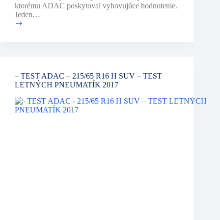
ktorému ADAC poskytoval vyhovujúce hodnotenie.
Jeden…
–
TEST
ADAC
–
175/65
R14
– TEST ADAC – 215/65 R16 H SUV – TEST
T
LETNÝCH PNEUMATÍK 2017
–
TEST
LETNÝCH
PNEUMATÍK
2018