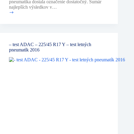
pneumatika dostala označenie dostatočný. Sumár
najlepších výsledkov v…
–
Test
ADAC
–
195/65
R15
– test ADAC – 225/45 R17 Y – test letných
91V
pneumatík 2016
–
TEST
LETNÝCH
PNEUMATÍK
2017