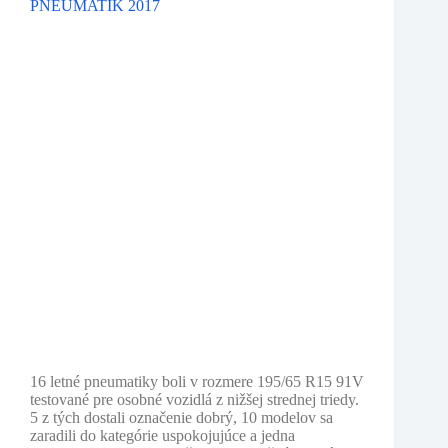
LETNÝCH
PNEUMATÍK
2017
16 letné pneumatiky boli v rozmere 195/65 R15 91V
testované pre osobné vozidlá z nižšej strednej triedy.
5 z tých dostali označenie dobrý, 10 modelov sa
zaradili do kategórie uspokojujúce a jedna