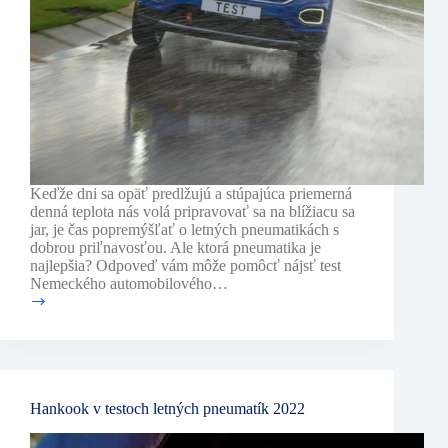
Keďže dni sa opäť predlžujú a stúpajúca priemerná
denná teplota nás volá pripravovať sa na blížiacu sa
jar, je čas popremýšľať o letných pneumatikách s
dobrou priľnavosťou. Ale ktorá pneumatika je
najlepšia? Odpoveď vám môže pomôcť nájsť test
Nemeckého automobilového…
Test
pneumatík
ADAC
2024
Hankook v testoch letných pneumatík 2022