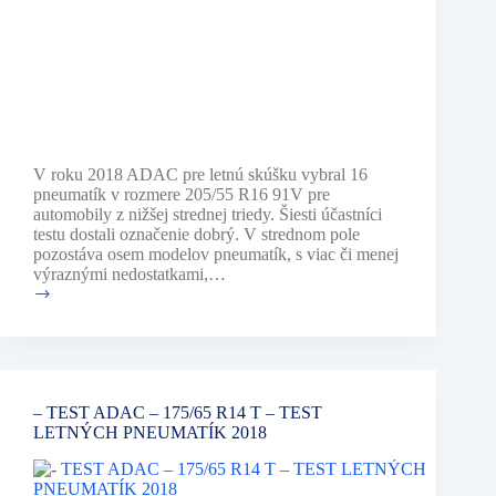
V roku 2018 ADAC pre letnú skúšku vybral 16
pneumatík v rozmere 205/55 R16 91V pre
automobily z nižšej strednej triedy. Šiesti účastníci
testu dostali označenie dobrý. V strednom pole
pozostáva osem modelov pneumatík, s viac či menej
výraznými nedostatkami,…
–
TEST
–
ADAC-
205/55
R16
– TEST ADAC – 175/65 R14 T – TEST
V
LETNÝCH PNEUMATÍK 2018
–
TEST
LETNÝCH
PNEUMATÍK