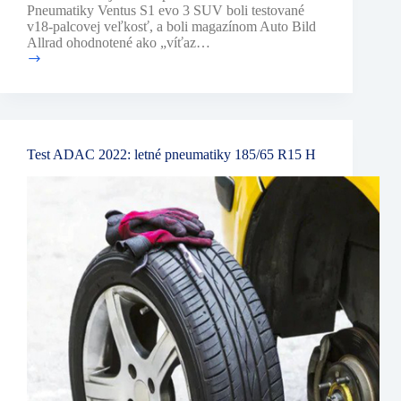
Pneumatiky Ventus S1 evo 3 SUV boli testované
v18-palcovej veľkosť, a boli magazínom Auto Bild
Allrad ohodnotené ako „víťaz…
Hankook
v
testoch
letných
pneumatík
2022
Test ADAC 2022: letné pneumatiky 185/65 R15 H