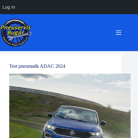
Log In
Preskočiť
na
obsah
Test pneumatík ADAC 2024