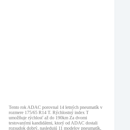
2018
Tento rok ADAC porovnal 14 letných pneumatík v
rozmere 175/65 R14 T. Rýchlostný index T
umožňuje rýchlosť až do 190km Za dvomi
testovanými kandidátmi, ktorý od ADAC dostali
rozsudok dobrý, nasledujú 11 modelov pneumatík,