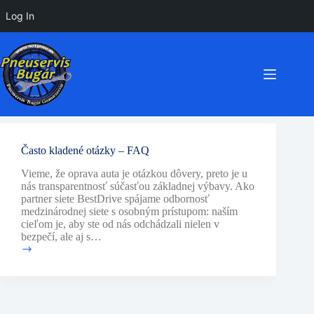
Log In
Preskočiť
na
obsah
Často kladené otázky – FAQ
Vieme, že oprava auta je otázkou dôvery, preto je u
nás transparentnosť súčasťou základnej výbavy. Ako
partner siete BestDrive spájame odbornosť
medzinárodnej siete s osobným prístupom: naším
cieľom je, aby ste od nás odchádzali nielen v
bezpečí, ale aj s…
Často
kladené
otázky
–
FAQ