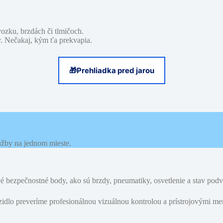
ozku, brzdách či tlmičoch.
y. Nečakaj, kým ťa prekvapia.
🎁
Prehliadka pred jarou
užby na jednom mieste.
é bezpečnostné body, ako sú brzdy, pneumatiky, osvetlenie a stav pod
idlo preveríme profesionálnou vizuálnou kontrolou a prístrojovými mer