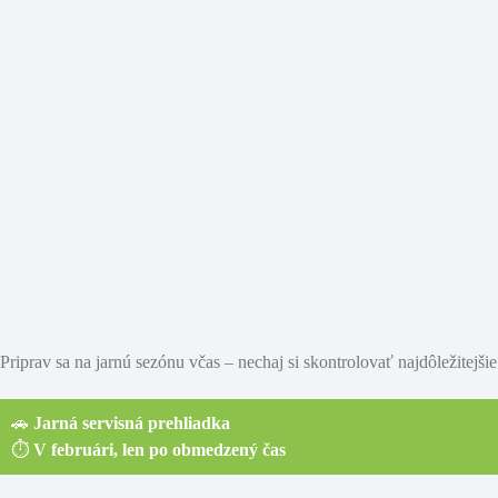
Priprav sa na jarnú sezónu včas – nechaj si skontrolovať najdôležitejšie 
🚗
Jarná servisná prehliadka
⏱️
V februári, len po obmedzený čas