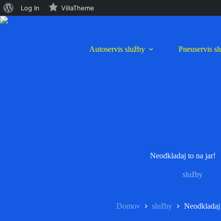
O
Log In
VillaTheme
Preskočiť
WordPress
na
obsah
Autoservis služby
Pneuservis s
Neodkladaj to na jar!
služby
Domov
služby
Neodkladaj 