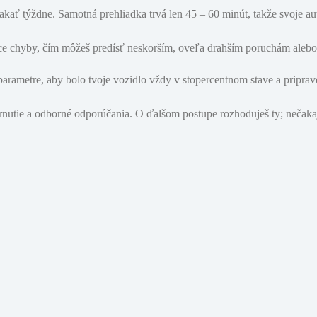
kať týždne. Samotná prehliadka trvá len 45 – 60 minút, takže svoje au
ce chyby, čím môžeš predísť neskorším, oveľa drahším poruchám ale
arametre, aby bolo tvoje vozidlo vždy v stopercentnom stave a priprav
nutie a odborné odporúčania. O ďalšom postupe rozhoduješ ty; nečaka