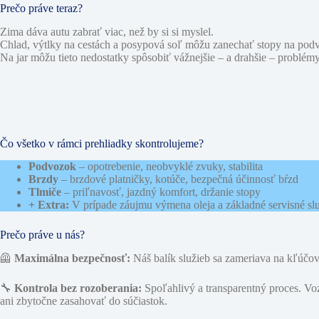
Prečo práve teraz?
Zima dáva autu zabrať viac, než by si si myslel.
Chlad, výtlky na cestách a posypová soľ môžu zanechať stopy na podv
Na jar môžu tieto nedostatky spôsobiť vážnejšie – a drahšie – problém
Čo všetko v rámci prehliadky skontrolujeme?
Podvozok
– opotrebenie, neobvyklé zvuky, stabilita
Brzdy
– brzdové platničky, kotúče, bezpečná účinnosť bŕzd
Tlmiče
– priľnavosť, jazdný komfort, držanie stopy
+ Extra:
V prípade záujmu výmena oleja a základné servisné sl
Prečo práve u nás?
🦺
Maximálna bezpečnosť:
Náš balík služieb sa zameriava na kľúčov
🔧
Kontrola bez rozoberania:
Spoľahlivý a transparentný proces. Voz
ani zbytočne zasahovať do súčiastok.