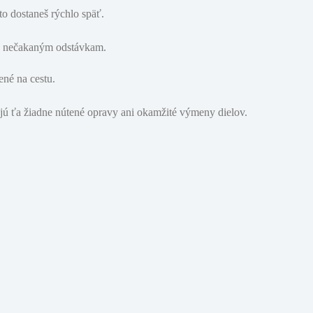
to dostaneš rýchlo späť.
bo nečakaným odstávkam.
ené na cestu.
jú ťa žiadne nútené opravy ani okamžité výmeny dielov.