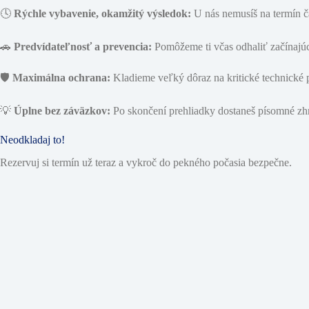
🕓
Rýchle vybavenie, okamžitý výsledok:
U nás nemusíš na termín ča
🚗
Predvídateľnosť a prevencia:
Pomôžeme ti včas odhaliť začínajú
🛡️
Maximálna ochrana:
Kladieme veľký dôraz na kritické technické p
💡
Úplne bez záväzkov:
Po skončení prehliadky dostaneš písomné zhr
Neodkladaj to!
Rezervuj si termín už teraz a vykroč do pekného počasia bezpečne.