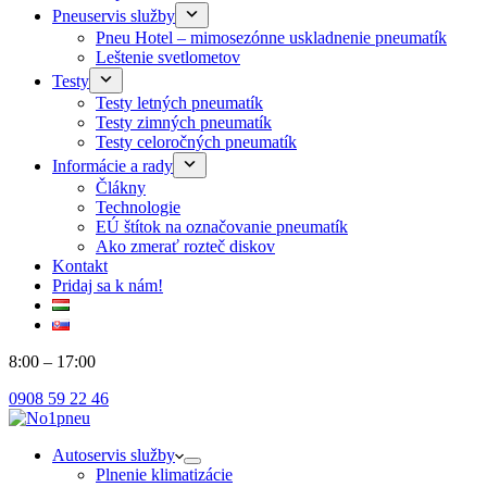
Pneuservis služby
Pneu Hotel – mimosezónne uskladnenie pneumatík
Leštenie svetlometov
Testy
Testy letných pneumatík
Testy zimných pneumatík
Testy celoročných pneumatík
Informácie a rady
Člákny
Technologie
EÚ štítok na označovanie pneumatík
Ako zmerať rozteč diskov
Kontakt
Pridaj sa k nám!
8:00 – 17:00
0908 59 22 46
Autoservis služby
Plnenie klimatizácie