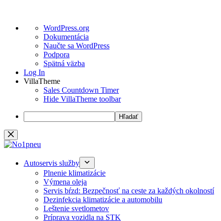
O
WordPress.org
WordPress
Dokumentácia
Naučte sa WordPress
Podpora
Spätná väzba
Log In
VillaTheme
Sales Countdown Timer
Hide VillaTheme toolbar
Hľadať
Preskočiť
na
obsah
Autoservis služby
Plnenie klimatizácie
Výmena oleja
Servis bŕzd: Bezpečnosť na ceste za každých okolností
Dezinfekcia klimatizácie a automobilu
Leštenie svetlometov
Príprava vozidla na STK