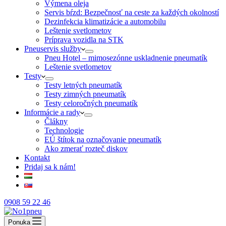
Výmena oleja
Servis bŕzd: Bezpečnosť na ceste za každých okolností
Dezinfekcia klimatizácie a automobilu
Leštenie svetlometov
Príprava vozidla na STK
Pneuservis služby
Pneu Hotel – mimosezónne uskladnenie pneumatík
Leštenie svetlometov
Testy
Testy letných pneumatík
Testy zimných pneumatík
Testy celoročných pneumatík
Informácie a rady
Člákny
Technologie
EÚ štítok na označovanie pneumatík
Ako zmerať rozteč diskov
Kontakt
Pridaj sa k nám!
0908 59 22 46
Ponuka