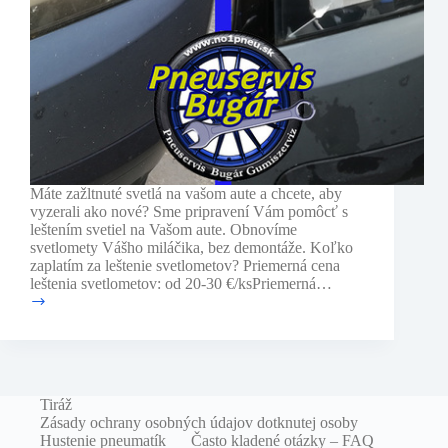
Máte zažltnuté svetlá na vašom aute a chcete, aby
vyzerali ako nové? Sme pripravení Vám pomôcť s
leštením svetiel na Vašom aute. Obnovíme
svetlomety Vášho miláčika, bez demontáže. Koľko
zaplatím za leštenie svetlometov? Priemerná cena
leštenia svetlometov: od 20-30 €/ksPriemerná…
Leštenie
svetlometov
Tiráž
Zásady ochrany osobných údajov dotknutej osoby
Hustenie pneumatík
Často kladené otázky – FAQ