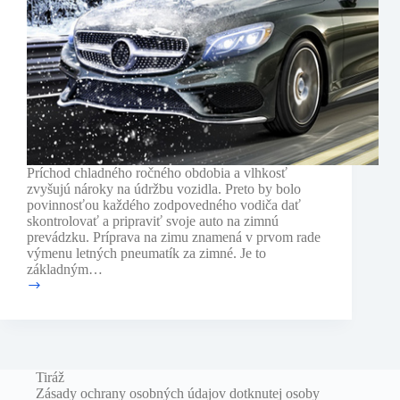
Príchod chladného ročného obdobia a vlhkosť
zvyšujú nároky na údržbu vozidla. Preto by bolo
povinnosťou každého zodpovedného vodiča dať
skontrolovať a pripraviť svoje auto na zimnú
prevádzku. Príprava na zimu znamená v prvom rade
výmenu letných pneumatík za zimné. Je to
základným…
Príprava
auta
na
zimu
Tiráž
Zásady ochrany osobných údajov dotknutej osoby