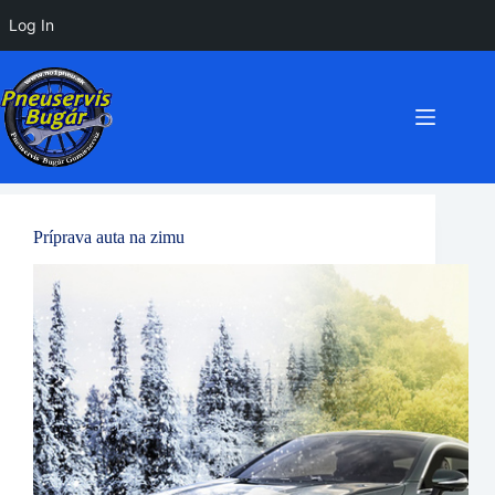
Log In
Preskočiť
na
obsah
Príprava auta na zimu