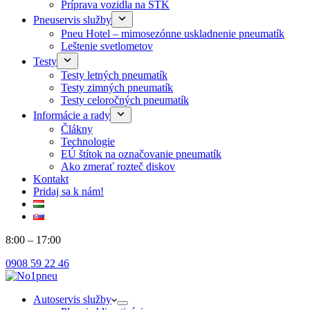
Príprava vozidla na STK
Pneuservis služby
Pneu Hotel – mimosezónne uskladnenie pneumatík
Leštenie svetlometov
Testy
Testy letných pneumatík
Testy zimných pneumatík
Testy celoročných pneumatík
Informácie a rady
Člákny
Technologie
EÚ štítok na označovanie pneumatík
Ako zmerať rozteč diskov
Kontakt
Pridaj sa k nám!
8:00 – 17:00
0908 59 22 46
Autoservis služby