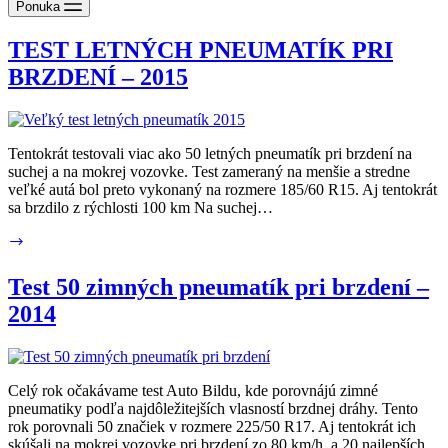
Ponuka
TEST LETNÝCH PNEUMATÍK PRI
BRZDENÍ – 2015
Tentokrát testovali viac ako 50 letných pneumatík pri brzdení na
suchej a na mokrej vozovke. Test zameraný na menšie a stredne
veľké autá bol preto vykonaný na rozmere 185/60 R15. Aj tentokrát
sa brzdilo z rýchlosti 100 km Na suchej…
TEST
LETNÝCH
PNEUMATÍK
Test 50 zimných pneumatík pri brzdení –
PRI
2014
BRZDENÍ
–
2015
Celý rok očakávame test Auto Bildu, kde porovnájú zimné
pneumatiky podľa najdôležitejších vlasností brzdnej dráhy. Tento
rok porovnali 50 značiek v rozmere 225/50 R17. Aj tentokrát ich
skúšali na mokrej vozovke pri brzdení zo 80 km/h, a 20 najlepších