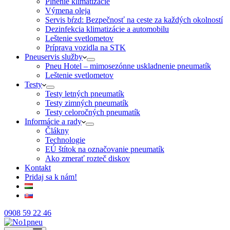
Plnenie klimatizácie
Výmena oleja
Servis bŕzd: Bezpečnosť na ceste za každých okolností
Dezinfekcia klimatizácie a automobilu
Leštenie svetlometov
Príprava vozidla na STK
Pneuservis služby
Pneu Hotel – mimosezónne uskladnenie pneumatík
Leštenie svetlometov
Testy
Testy letných pneumatík
Testy zimných pneumatík
Testy celoročných pneumatík
Informácie a rady
Člákny
Technologie
EÚ štítok na označovanie pneumatík
Ako zmerať rozteč diskov
Kontakt
Pridaj sa k nám!
0908 59 22 46