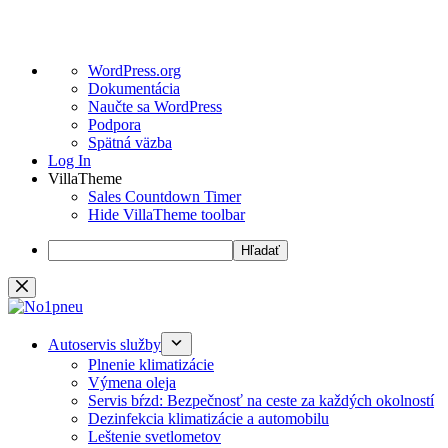
O
WordPress.org
WordPress
Dokumentácia
Naučte sa WordPress
Podpora
Spätná väzba
Log In
VillaTheme
Sales Countdown Timer
Hide VillaTheme toolbar
Hľadať
Preskočiť
na
obsah
Autoservis služby
Plnenie klimatizácie
Výmena oleja
Servis bŕzd: Bezpečnosť na ceste za každých okolností
Dezinfekcia klimatizácie a automobilu
Leštenie svetlometov