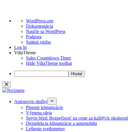
O
WordPress.org
WordPress
Dokumentácia
Naučte sa WordPress
Podpora
Spätná väzba
Log In
VillaTheme
Sales Countdown Timer
Hide VillaTheme toolbar
Hľadať
Preskočiť
na
obsah
Autoservis služby
Plnenie klimatizácie
Výmena oleja
Servis bŕzd: Bezpečnosť na ceste za každých okolností
Dezinfekcia klimatizácie a automobilu
Leštenie svetlometov