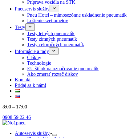
Príprava vozidla na STK
Pneuservis služby
Pneu Hotel – mimosezónne uskladnenie pneumatík
Leštenie svetlometov
Testy
Testy letných pneumatík
Testy zimných pneumatík
Testy celoročných pneumatík
Informácie a rady
Člákny
Technologie
EÚ štítok na označovanie pneumatík
Ako zmerať rozteč diskov
Kontakt
Pridaj sa k nám!
8:00 – 17:00
0908 59 22 46
Autoservis služby