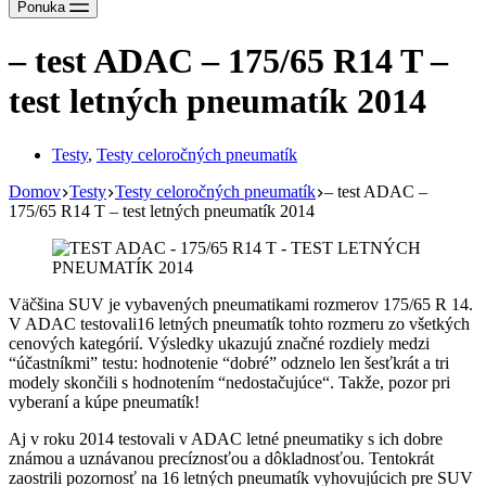
Ponuka
– test ADAC – 175/65 R14 T –
test letných pneumatík 2014
Testy
,
Testy celoročných pneumatík
Domov
Testy
Testy celoročných pneumatík
– test ADAC –
175/65 R14 T – test letných pneumatík 2014
Väčšina SUV je vybavených pneumatikami rozmerov 175/65 R 14.
V ADAC testovali16 letných pneumatík tohto rozmeru zo všetkých
cenových kategórií. Výsledky ukazujú značné rozdiely medzi
“účastníkmi” testu: hodnotenie “dobré” odznelo len šesťkrát a tri
modely skončili s hodnotením “nedostačujúce“. Takže, pozor pri
vyberaní a kúpe pneumatík!
Aj v roku 2014 testovali v ADAC letné pneumatiky s ich dobre
známou a uznávanou precíznosťou a dôkladnosťou. Tentokrát
zaostrili pozornosť na 16 letných pneumatík vyhovujúcich pre SUV