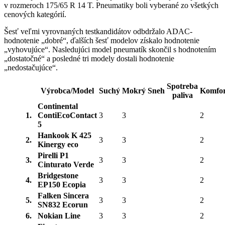
v rozmeroch 175/65 R 14 T. Pneumatiky boli vyberané zo všetkých
cenových kategórií.
Šesť veľmi vyrovnaných testkandidátov odbdržalo ADAC-
hodnotenie „dobré“, ďalších šesť modelov získalo hodnotenie
„vyhovujúce“. Nasledujúci model pneumatík skončil s hodnotením
„dostatočné“ a posledné tri modely dostali hodnotenie
„nedostačujúce“.
Spotreba
Výrobca/Model
Suchý
Mokrý
Sneh
Komfor
paliva
Continental
1.
ContiEcoContact
3
3
2
5
Hankook K 425
2.
3
3
2
Kinergy eco
Pirelli P1
3.
3
3
2
Cinturato Verde
Bridgestone
4.
3
3
2
EP150 Ecopia
Falken Sincera
5.
3
3
2
SN832 Ecorun
6.
Nokian Line
3
3
2