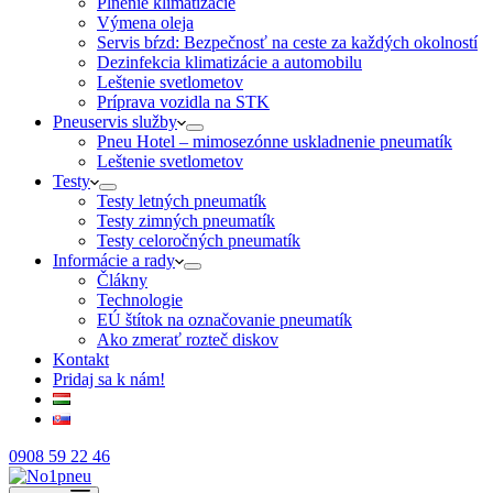
Plnenie klimatizácie
Výmena oleja
Servis bŕzd: Bezpečnosť na ceste za každých okolností
Dezinfekcia klimatizácie a automobilu
Leštenie svetlometov
Príprava vozidla na STK
Pneuservis služby
Pneu Hotel – mimosezónne uskladnenie pneumatík
Leštenie svetlometov
Testy
Testy letných pneumatík
Testy zimných pneumatík
Testy celoročných pneumatík
Informácie a rady
Člákny
Technologie
EÚ štítok na označovanie pneumatík
Ako zmerať rozteč diskov
Kontakt
Pridaj sa k nám!
0908 59 22 46