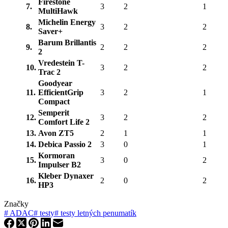
Firestone
7.
3
2
1
MultiHawk
Michelin Energy
8.
3
2
2
Saver+
Barum Brillantis
9.
2
2
2
2
Vredestein T-
10.
3
2
2
Trac 2
Goodyear
11.
EfficientGrip
3
2
1
Compact
Semperit
12.
3
2
2
Comfort Life 2
13.
Avon ZT5
2
1
1
14.
Debica Passio 2
3
0
1
Kormoran
15.
3
0
2
Impulser B2
Kleber Dynaxer
16.
2
0
2
HP3
Značky
#
ADAC
#
testy
#
testy letných penumatík