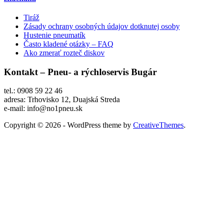
Tiráž
Zásady ochrany osobných údajov dotknutej osoby
Hustenie pneumatík
Často kladené otázky – FAQ
Ako zmerať rozteč diskov
Kontakt – Pneu- a rýchloservis Bugár
tel.: 0908 59 22 46
adresa: Trhovisko 12, Duajská Streda
e-mail: info@no1pneu.sk
Copyright © 2026 - WordPress theme by
CreativeThemes
.