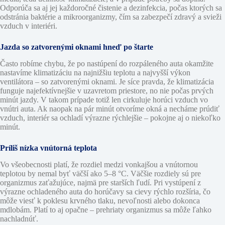
Odporúča sa aj jej každoročné čistenie a dezinfekcia, počas ktorých sa
odstránia baktérie a mikroorganizmy, čím sa zabezpečí zdravý a svieži
vzduch v interiéri.
Jazda so zatvorenými oknami hneď po štarte
Často robíme chybu, že po nastúpení do rozpáleného auta okamžite
nastavíme klimatizáciu na najnižšiu teplotu a najvyšší výkon
ventilátora – so zatvorenými oknami. Je síce pravda, že klimatizácia
funguje najefektívnejšie v uzavretom priestore, no nie počas prvých
minút jazdy. V takom prípade totiž len cirkuluje horúci vzduch vo
vnútri auta. Ak naopak na pár minút otvoríme okná a necháme prúdiť
vzduch, interiér sa ochladí výrazne rýchlejšie – pokojne aj o niekoľko
minút.
Príliš nízka vnútorná teplota
Vo všeobecnosti platí, že rozdiel medzi vonkajšou a vnútornou
teplotou by nemal byť väčší ako 5–8 °C. Väčšie rozdiely sú pre
organizmus zaťažujúce, najmä pre starších ľudí. Pri vystúpení z
výrazne ochladeného auta do horúčavy sa cievy rýchlo rozšíria, čo
môže viesť k poklesu krvného tlaku, nevoľnosti alebo dokonca
mdlobám. Platí to aj opačne – prehriaty organizmus sa môže ľahko
nachladnúť.