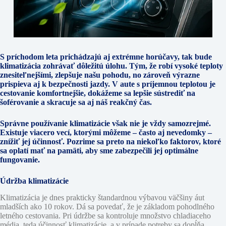
S príchodom leta prichádzajú aj extrémne horúčavy, tak bude
klimatizácia zohrávať dôležitú úlohu. Tým, že robí vysoké teploty
znesiteľnejšími, zlepšuje našu pohodu, no zároveň výrazne
prispieva aj k bezpečnosti jazdy. V aute s príjemnou teplotou je
cestovanie komfortnejšie, dokážeme sa lepšie sústrediť na
šoférovanie a skracuje sa aj náš reakčný čas.
Správne používanie klimatizácie však nie je vždy samozrejmé.
Existuje viacero vecí, ktorými môžeme – často aj nevedomky –
znížiť jej účinnosť. Pozrime sa preto na niekoľko faktorov, ktoré
sa oplatí mať na pamäti, aby sme zabezpečili jej optimálne
fungovanie.
Údržba klimatizácie
Klimatizácia je dnes prakticky štandardnou výbavou väčšiny áut
mladších ako 10 rokov. Dá sa povedať, že je základom pohodlného
letného cestovania. Pri údržbe sa kontroluje množstvo chladiaceho
média, teda účinnosť klimatizácie, a v prípade potreby sa dopĺňa.