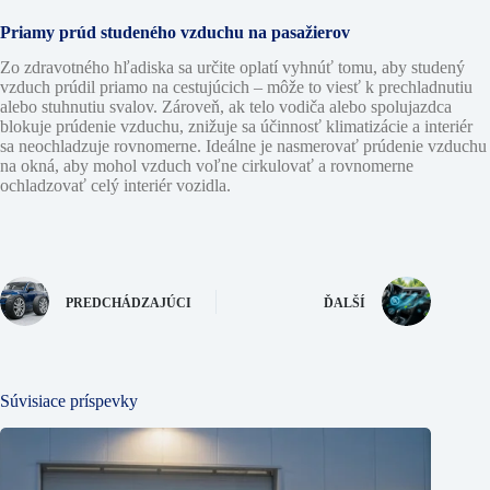
Priamy prúd studeného vzduchu na pasažierov
Zo zdravotného hľadiska sa určite oplatí vyhnúť tomu, aby studený
vzduch prúdil priamo na cestujúcich – môže to viesť k prechladnutiu
alebo stuhnutiu svalov. Zároveň, ak telo vodiča alebo spolujazdca
blokuje prúdenie vzduchu, znižuje sa účinnosť klimatizácie a interiér
sa neochladzuje rovnomerne. Ideálne je nasmerovať prúdenie vzduchu
na okná, aby mohol vzduch voľne cirkulovať a rovnomerne
ochladzovať celý interiér vozidla.
PREDCHÁDZAJÚCI
ĎALŠÍ
Súvisiace príspevky