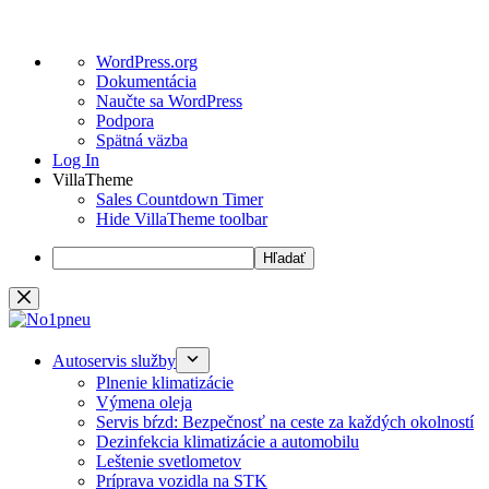
O
WordPress.org
WordPress
Dokumentácia
Naučte sa WordPress
Podpora
Spätná väzba
Log In
VillaTheme
Sales Countdown Timer
Hide VillaTheme toolbar
Hľadať
Preskočiť
na
obsah
Autoservis služby
Plnenie klimatizácie
Výmena oleja
Servis bŕzd: Bezpečnosť na ceste za každých okolností
Dezinfekcia klimatizácie a automobilu
Leštenie svetlometov
Príprava vozidla na STK