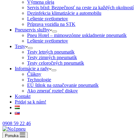
Výmena oleja
Servis bŕzd: Bezpečnosť na ceste za každých okolností
Dezinfekcia klimatizácie a automobilu
Leštenie svetlometov
Príprava vozidla na STK
Pneuservis služby
Pneu Hotel – mimosezónne uskladnenie pneumatík
Leštenie svetlometov
Testy
Testy letných pneumatík
Testy zimných pneumatík
Testy celoročných pneumatík
Informácie a rady
Člákny
Technologie
EÚ štítok na označovanie pneumatík
Ako zmerať rozteč diskov
Kontakt
Pridaj sa k nám!
0908 59 22 46
Ponuka