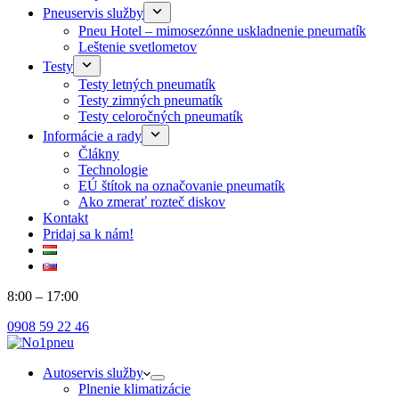
Pneuservis služby
Pneu Hotel – mimosezónne uskladnenie pneumatík
Leštenie svetlometov
Testy
Testy letných pneumatík
Testy zimných pneumatík
Testy celoročných pneumatík
Informácie a rady
Člákny
Technologie
EÚ štítok na označovanie pneumatík
Ako zmerať rozteč diskov
Kontakt
Pridaj sa k nám!
8:00 – 17:00
0908 59 22 46
Autoservis služby
Plnenie klimatizácie