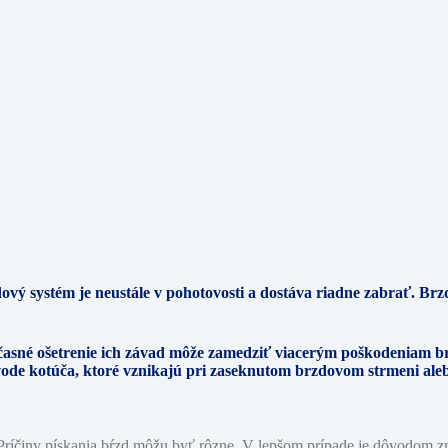
 systém je neustále v pohotovosti a dostáva riadne zabrať. Brzd
časné ošetrenie ich závad môže zamedziť viacerým poškodeniam b
de kotúča, ktoré vznikajú pri zaseknutom brzdovom strmeni aleb
í. Príčiny pískania bŕzd môžu byť rôzne. V lepšom prípade je dôvodom 