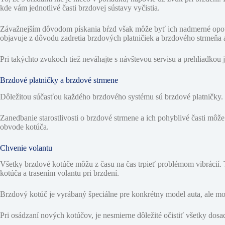
kde vám jednotlivé časti brzdovej sústavy vyčistia.
Závažnejším dôvodom pískania bŕzd však môže byť ich nadmerné opotr
objavuje z dôvodu zadretia brzdových platničiek a brzdového strmeňa
Pri takýchto zvukoch tiež neváhajte s návštevou servisu a prehliadkou
Brzdové platničky a brzdové strmene
Dôležitou súčasťou každého brzdového systému sú brzdové platničky. T
Zanedbanie starostlivosti o brzdové strmene a ich pohyblivé časti mô
obvode kotúča.
Chvenie volantu
Všetky brzdové kotúče môžu z času na čas trpieť problémom vibrácií.
kotúča a trasením volantu pri brzdení.
Brzdový kotúč je vyrábaný špeciálne pre konkrétny model auta, ale mo
Pri osádzaní nových kotúčov, je nesmierne dôležité očistiť všetky do