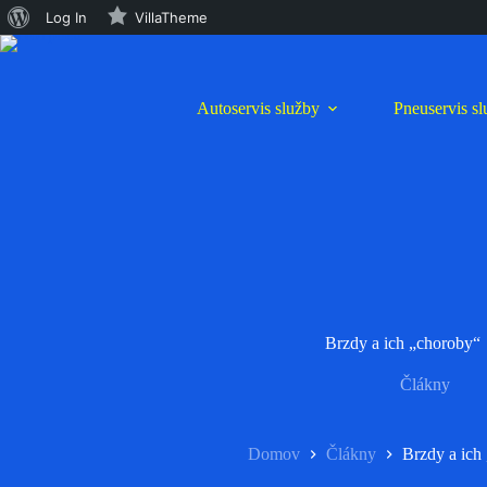
O
Log In
VillaTheme
Preskočiť
WordPress
na
obsah
Autoservis služby
Pneuservis s
Brzdy a ich „choroby“
Člákny
Domov
Člákny
Brzdy a ich