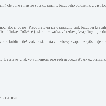
trániť olejovité a mastné zvyšky, prach z brzdového obloženia, z častí
ou, ako aj po nej. Predovšetkým ide o prípadný únik brzdovej kvapalin
ích účinkov. Dôležité je skontrolovať stav brzdovej kvapaliny, t. j. o
vorbe bublín a tiež voda obsiahnutá v brzdovej kvapaline spôsobuje k
. Lepšie je ju tak vo vonkajšom prostredí nepoužívať. Ak už primrzla
#
servis bŕzd