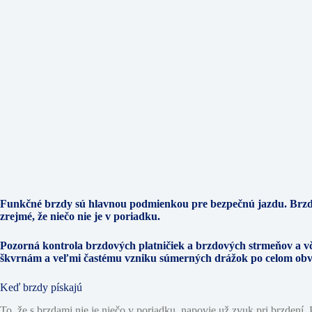
Funkčné brzdy sú hlavnou podmienkou pre bezpečnú jazdu. Brzdový
zrejmé, že niečo nie je v poriadku.
Pozorná kontrola brzdových platničiek a brzdových strmeňov a v
škvrnám a veľmi častému vzniku súmerných drážok po celom obvo
Keď brzdy pískajú
To, že s brzdami nie je niečo v poriadku, napovie už zvuk pri brzden