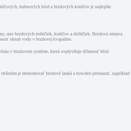
 kotúčových, bubnových bŕzd a brzdových kotúčov je najlepšie
y, stav brzdových trubičiek, kotúčov a doštičiek. Brzdová sústava
dmerať obsah vody v brzdovej kvapaline.
oróziu v brzdovom systéme, ktorá ovplyvňuje účinnosť bŕzd.
, riešením je demontovať brzdové lanká a bowden premazať, napríklad