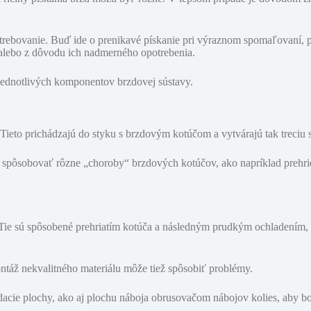
ebovanie. Buď ide o prenikavé pískanie pri výraznom spomaľovaní, pr
 alebo z dôvodu ich nadmerného opotrebenia.
 jednotlivých komponentov brzdovej sústavy.
ieto prichádzajú do styku s brzdovým kotúčom a vytvárajú tak treciu s
že spôsobovať rôzne „choroby“ brzdových kotúčov, ako napríklad prehr
 Tie sú spôsobené prehriatím kotúča a následným prudkým ochladením, 
ntáž nekvalitného materiálu môže tiež spôsobiť problémy.
sadacie plochy, ako aj plochu náboja obrusovačom nábojov kolies, aby 