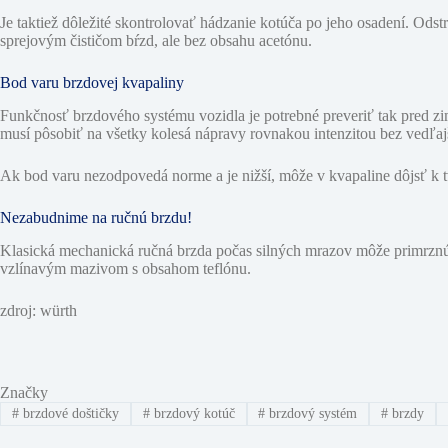
Je taktiež dôležité skontrolovať hádzanie kotúča po jeho osadení. Ods
sprejovým čističom bŕzd, ale bez obsahu acetónu.
Bod varu brzdovej kvapaliny
Funkčnosť brzdového systému vozidla je potrebné preveriť tak pred zim
musí pôsobiť na všetky kolesá nápravy rovnakou intenzitou bez vedľajš
Ak bod varu nezodpovedá norme a je nižší, môže v kvapaline dôjsť k t
Nezabudnime na ručnú brzdu!
Klasická mechanická ručná brzda počas silných mrazov môže primrznúť
vzlínavým mazivom s obsahom teflónu.
zdroj: würth
Značky
#
brzdové doštičky
#
brzdový kotúč
#
brzdový systém
#
brzdy