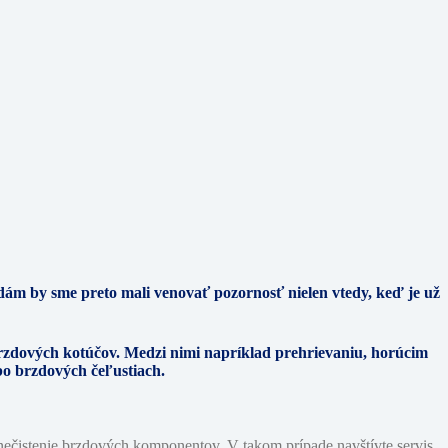
ám by sme preto mali venovať pozornosť nielen vtedy, keď je už
rzdových kotúčov. Medzi nimi napríklad prehrievaniu, horúcim
o brzdových čeľustiach.
znečistenie brzdových komponentov. V takom prípade navštívte servis,