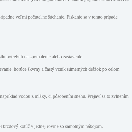
ípadne veľmi počuteľné šúchanie. Pískanie sa v tomto prípade
ilu potrebnú na spomalenie alebo zastavenie.
ievanie, horúce škvrny a častý vznik súmerných drážok po celom
napríklad vodou z mláky, či pôsobením snehu. Prejaví sa to zvlnením
bol brzdový kotúč v jednej rovine so samotným nábojom.