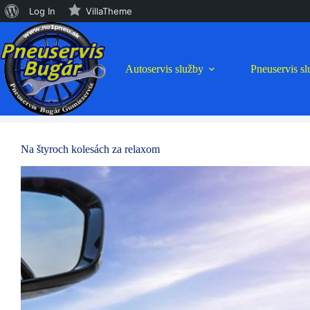
O
Log In
VillaTheme
Preskočiť
WordPress
na
obsah
Autoservis služby
Pneuservis s
Na štyroch kolesách za relaxom