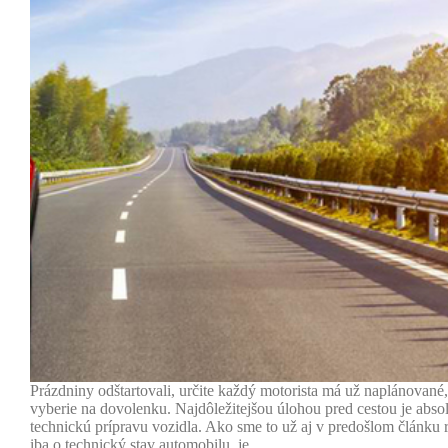
Prázdniny odštartovali, určite každý motorista má už naplánované
vyberie na dovolenku. Najdôležitejšou úlohou pred cestou je abso
technickú prípravu vozidla. Ako sme to už aj v predošlom článku r
iba o technický stav automobilu, je…