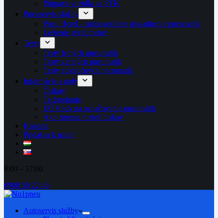
Príprava vozidla na STK
Pneuservis služby
Pneu Hotel – mimosezónne uskladnenie pneumatík
Leštenie svetlometov
Testy
Testy letných pneumatík
Testy zimných pneumatík
Testy celoročných pneumatík
Informácie a rady
Člákny
Technologie
EÚ štítok na označovanie pneumatík
Ako zmerať rozteč diskov
Kontakt
Pridaj sa k nám!
8:00 – 17:00
0908 59 22 46
Autoservis služby