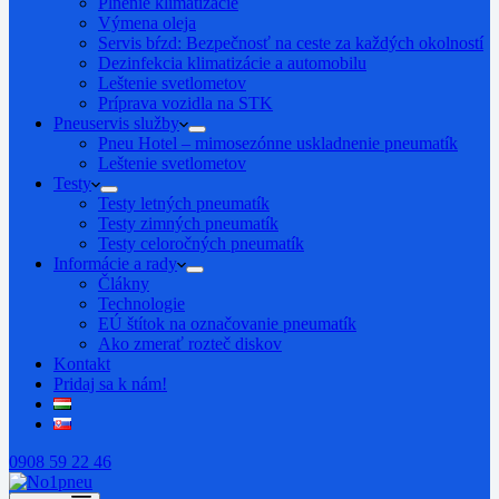
Plnenie klimatizácie
Výmena oleja
Servis bŕzd: Bezpečnosť na ceste za každých okolností
Dezinfekcia klimatizácie a automobilu
Leštenie svetlometov
Príprava vozidla na STK
Pneuservis služby
Pneu Hotel – mimosezónne uskladnenie pneumatík
Leštenie svetlometov
Testy
Testy letných pneumatík
Testy zimných pneumatík
Testy celoročných pneumatík
Informácie a rady
Člákny
Technologie
EÚ štítok na označovanie pneumatík
Ako zmerať rozteč diskov
Kontakt
Pridaj sa k nám!
0908 59 22 46