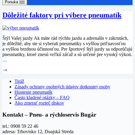
Ponuka
Dôležité faktory pri výbere pneumatík
Štýl Vašej jazdy Ak máte rád rýchlu jazdu a adrenalín v zákrutách,
je dôležité, aby ste si vyberali pneumatiky s vyššou priľnavosťou
a vyššou brzdnou účinnosťou. Pre športový štýl jazdy sa odporúčajú
pneumatiky, ktoré znesú veľkú záťaž a sú určené pre vysoký výkon.
…
Dôležité
faktory
pri
Tiráž
výbere
Zásady ochrany osobných údajov dotknutej osoby
pneumatík
Hustenie pneumatík
Často kladené otázky – FAQ
Ako zmerať rozteč diskov
Kontakt – Pneu- a rýchloservis Bugár
tel.: 0908 59 22 46
adresa: Trhovisko 12, Duajská Streda