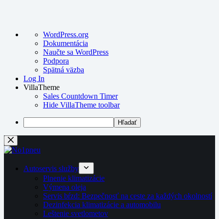
O
WordPress.org
WordPress
Dokumentácia
Naučte sa WordPress
Podpora
Spätná väzba
Log In
VillaTheme
Sales Countdown Timer
Hide VillaTheme toolbar
Hľadať
Preskočiť
na
obsah
Autoservis služby
Plnenie klimatizácie
Výmena oleja
Servis bŕzd: Bezpečnosť na ceste za každých okolností
Dezinfekcia klimatizácie a automobilu
Leštenie svetlometov