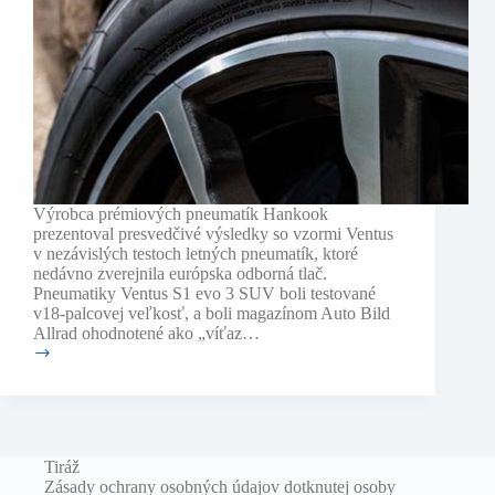
Výrobca prémiových pneumatík Hankook
prezentoval presvedčivé výsledky so vzormi Ventus
v nezávislých testoch letných pneumatík, ktoré
nedávno zverejnila európska odborná tlač.
Pneumatiky Ventus S1 evo 3 SUV boli testované
v18-palcovej veľkosť, a boli magazínom Auto Bild
Allrad ohodnotené ako „víťaz…
Hankook
v
testoch
letných
pneumatík
2022
Tiráž
Zásady ochrany osobných údajov dotknutej osoby