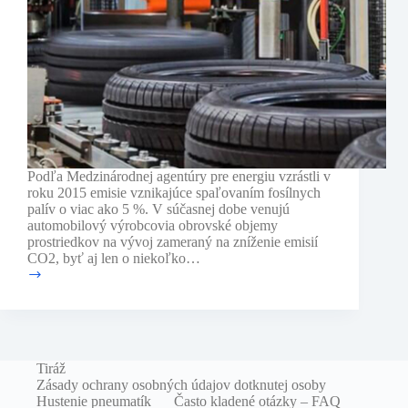
Podľa Medzinárodnej agentúry pre energiu vzrástli v
roku 2015 emisie vznikajúce spaľovaním fosílnych
palív o viac ako 5 %. V súčasnej dobe venujú
automobilový výrobcovia obrovské objemy
prostriedkov na vývoj zameraný na zníženie emisií
CO2, byť aj len o niekoľko…
Pneumatiky
budúcnosti
Tiráž
Zásady ochrany osobných údajov dotknutej osoby
Hustenie pneumatík
Často kladené otázky – FAQ