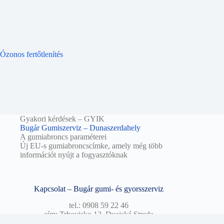
Ózonos fertőtlenítés
Gyakori kérdések – GYIK
Bugár Gumiszerviz – Dunaszerdahely
A gumiabroncs paraméterei
Új EU-s gumiabroncscímke, amely még több
információt nyújt a fogyasztóknak
Kapcsolat – Bugár gumi- és gyorsszerviz
tel.: 0908 59 22 46
cím: Trhovisko 12, Duajská Streda
e-mail: info@no1pneu.sk