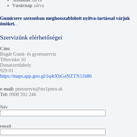
Vasárnap
zárva
Gumicsere szezonban meghosszabbított nyitva-tartással várjuk
önöket.
.
Szervizünk elérhetőségei
Cím:
Bugár Gumi- és gyorsszerviz
Trhovisko 10
Dunaszerdahely
929 01
https://maps.app.goo.gl/1q4tXbGaNZTN11b86
e-mail:
pneuservis@no1pneu.sk
Tel:
0908 592 246
Név
email