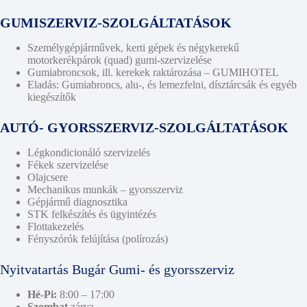
GUMISZERVIZ-SZOLGÁLTATÁSOK
Személygépjárművek, kerti gépek és négykerekű
motorkerékpárok (quad) gumi-szervizelése
Gumiabroncsok, ill. kerekek raktározása – GUMIHOTEL
Eladás: Gumiabroncs, alu-, és lemezfelni, dísztárcsák és egyéb
kiegészítők
AUTÓ- GYORSSZERVIZ-SZOLGÁLTATÁSOK
Légkondicionáló szervizelés
Fékek szervizelése
Olajcsere
Mechanikus munkák – gyorsszerviz
Gépjármű diagnosztika
STK felkészítés és ügyintézés
Flottakezelés
Fényszórók felújítása (polírozás)
Nyitvatartás Bugár Gumi- és gyorsszerviz
Hé-Pi:
8:00 – 17:00
Szombat
zárva