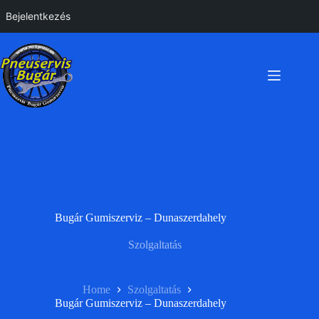
Bejelentkezés
Skip
to
content
Bugár Gumiszerviz – Dunaszerdahely
Szolgaltatás
Home
Szolgaltatás
Bugár Gumiszerviz – Dunaszerdahely