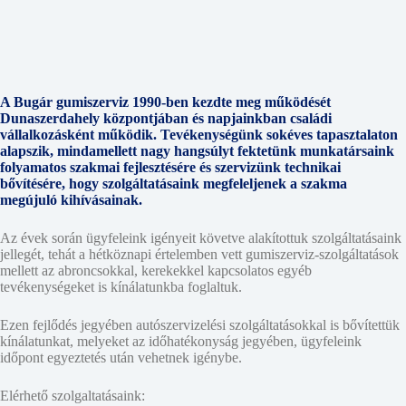
A Bugár gumiszerviz 1990-ben kezdte meg működését
Dunaszerdahely központjában és napjainkban családi
vállalkozásként működik. Tevékenységünk sokéves tapasztalaton
alapszik, mindamellett nagy hangsúlyt fektetünk munkatársaink
folyamatos szakmai fejlesztésére és szervizünk technikai
bővítésére, hogy szolgáltatásaink megfeleljenek a szakma
megújuló kihívásainak.
Az évek során ügyfeleink igényeit követve alakítottuk szolgáltatásaink
jellegét, tehát a hétköznapi értelemben vett gumiszerviz-szolgáltatások
mellett az abroncsokkal, kerekekkel kapcsolatos egyéb
tevékenységeket is kínálatunkba foglaltuk.
Ezen fejlődés jegyében autószervizelési szolgáltatásokkal is bővítettük
kínálatunkat, melyeket az időhatékonyság jegyében, ügyfeleink
időpont egyeztetés után vehetnek igénybe.
Elérhető szolgaltatásaink: