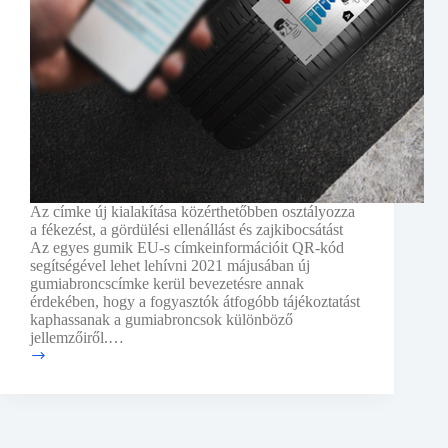
Az címke új kialakítása közérthetőbben osztályozza
a fékezést, a gördülési ellenállást és zajkibocsátást
Az egyes gumik EU-s címkeinformációit QR-kód
segítségével lehet lehívni 2021 májusában új
gumiabroncscímke kerül bevezetésre annak
érdekében, hogy a fogyasztók átfogóbb tájékoztatást
kaphassanak a gumiabroncsok különböző
jellemzőiről.…
Új
EU-
s
gumiabroncscímke,
amely
még