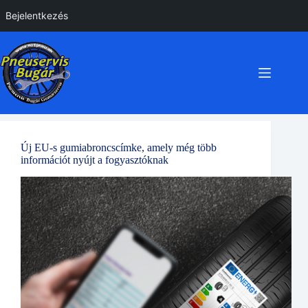
Bejelentkezés
Skip
to
content
Új EU-s gumiabroncscímke, amely még több
információt nyújt a fogyasztóknak