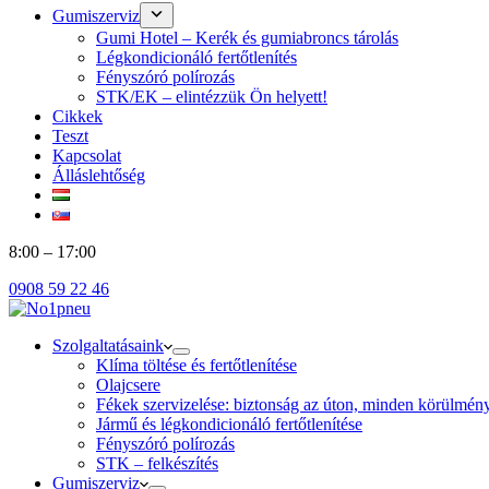
Gumiszerviz
Gumi Hotel – Kerék és gumiabroncs tárolás
Légkondicionáló fertőtlenítés
Fényszóró polírozás
STK/EK – elintézzük Ön helyett!
Cikkek
Teszt
Kapcsolat
Álláslehtőség
8:00 – 17:00
0908 59 22 46
Szolgaltatásaink
Klíma töltése és fertőtlenítése
Olajcsere
Fékek szervizelése: biztonság az úton, minden körülmén
Jármű és légkondicionáló fertőtlenítése
Fényszóró polírozás
STK – felkészítés
Gumiszerviz