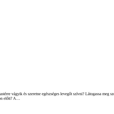
utastérre vágyik és szeretne egészséges levegőt szívni? Látogassa meg s
zon előtt? A…