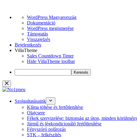
WordPress,
WordPress Magyarország
a
Dokumentáció
csodás
WordPress megismerése
Támogatás
Visszajelzés
Bejelentkezés
VillaTheme
Sales Countdown Timer
Hide VillaTheme toolbar
Keresés
Skip
to
content
Szolgaltatásaink
Klíma töltése és fertőtlenítése
Olajcsere
Fékek szervizelése: biztonság az úton, minden körülmén
Jármű és légkondicionáló fertőtlenítése
Fényszóró polírozás
STK – felkészítés