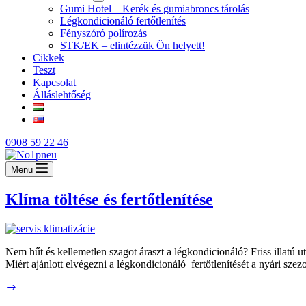
Gumi Hotel – Kerék és gumiabroncs tárolás
Légkondicionáló fertőtlenítés
Fényszóró polírozás
STK/EK – elintézzük Ön helyett!
Cikkek
Teszt
Kapcsolat
Álláslehtőség
0908 59 22 46
Menu
Klíma töltése és fertőtlenítése
Nem hűt és kellemetlen szagot áraszt a légkondicionáló? Friss illatú 
Miért ajánlott elvégezni a légkondicionáló fertőtlenítését a nyári sze
Klíma
töltése