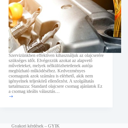
Szervizünkben effektíven kihasználjuk az olajcserére
szükséges időt. Elvégezzük azokat az alapvető
műveleteket, melyek nélkülözhetetlenek autója
megbízható működéséhez. Kedvezményes
csomagunk azok számára is elérhető, akik nem
igényelnek teljeskörű ellenőrzést. A szolgáltatás
tartalmazza: Standard olajcsere csomag ajánlatok Ez
a csomag ideális választás…
Olajcsere
kedvezményes
csomagban
Gyakori kérdések – GYIK