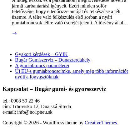
A hideg évszak és a páratartalom megnövekedése növeli a
jármű karbantartási igényeit. Ezért minden sofőr
felelőssége, hogy ellenőrizze autóját és felkészítse a téli
üzemre. A télre való felkészülés első sorban a nyári
gumiabroncsok télire való cseréjét jelenti. A törvény által…
Autó
téli
felkészítése
Gyakori kérdések – GYIK
Bugár Gumiszerviz – Dunaszerdahely
A gumiabroncs paraméterei
Új EU-s gumiabroncscímke, amely még több információt
nyújt a fogyasztóknak
Kapcsolat – Bugár gumi- és gyorsszerviz
tel.: 0908 59 22 46
cím: Trhovisko 12, Duajská Streda
e-mail: info@no1pneu.sk
Copyright © 2026 - WordPress theme by
CreativeThemes
.