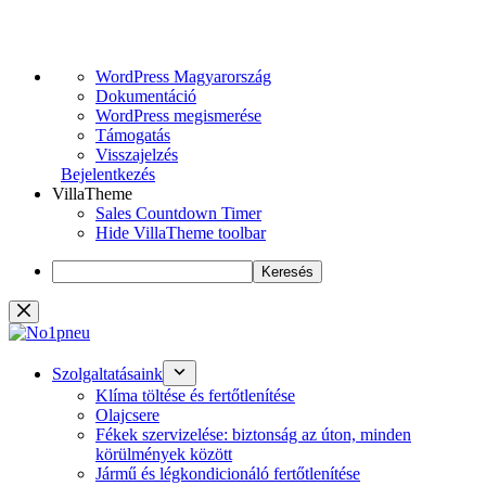
WordPress,
WordPress Magyarország
a
Dokumentáció
csodás
WordPress megismerése
Támogatás
Visszajelzés
Bejelentkezés
VillaTheme
Sales Countdown Timer
Hide VillaTheme toolbar
Keresés
Skip
to
content
Szolgaltatásaink
Klíma töltése és fertőtlenítése
Olajcsere
Fékek szervizelése: biztonság az úton, minden
körülmények között
Jármű és légkondicionáló fertőtlenítése