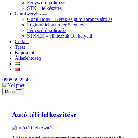
Fényszóró polírozás
STK – felkészítés
Gumiszerviz
Gumi Hotel – Kerék és gumiabroncs tárolás
Légkondicionáló fertőtlenítés
Fényszóró polírozás
STK/EK – elintézzük Ön helyett!
Cikkek
Teszt
Kapcsolat
Álláslehtőség
0908 59 22 46
Menu
Autó téli felkészítése