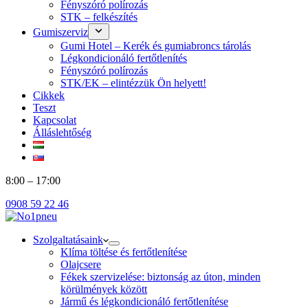
Fényszóró polírozás
STK – felkészítés
Gumiszerviz
Gumi Hotel – Kerék és gumiabroncs tárolás
Légkondicionáló fertőtlenítés
Fényszóró polírozás
STK/EK – elintézzük Ön helyett!
Cikkek
Teszt
Kapcsolat
Álláslehtőség
8:00 – 17:00
0908 59 22 46
Szolgaltatásaink
Klíma töltése és fertőtlenítése
Olajcsere
Fékek szervizelése: biztonság az úton, minden
körülmények között
Jármű és légkondicionáló fertőtlenítése