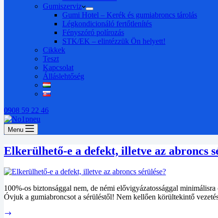
Gumiszerviz
Gumi Hotel – Kerék és gumiabroncs tárolás
Légkondicionáló fertőtlenítés
Fényszóró polírozás
STK/EK – elintézzük Ön helyett!
Cikkek
Teszt
Kapcsolat
Álláslehtőség
0908 59 22 46
Menu
Elkerülhető-e a defekt, illetve az abroncs s
100%-os biztonsággal nem, de némi elővigyázatossággal minimálisra c
Óvjuk a gumiabroncsot a sérüléstől! Nem kellően körültekintő vezeté
Elkerülhető-