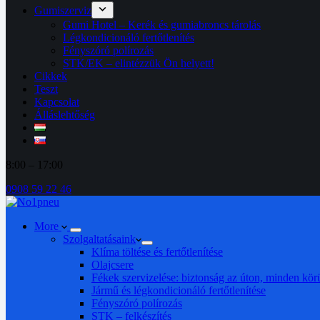
Gumiszerviz
Gumi Hotel – Kerék és gumiabroncs tárolás
Légkondicionáló fertőtlenítés
Fényszóró polírozás
STK/EK – elintézzük Ön helyett!
Cikkek
Teszt
Kapcsolat
Álláslehtőség
8:00 – 17:00
0908 59 22 46
More
Szolgaltatásaink
Klíma töltése és fertőtlenítése
Olajcsere
Fékek szervizelése: biztonság az úton, minden kö
Jármű és légkondicionáló fertőtlenítése
Fényszóró polírozás
STK – felkészítés