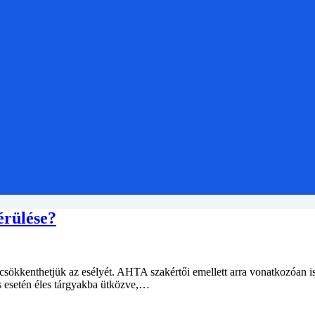
érülése?
sökkenthetjük az esélyét. AHTA szakértői emellett arra vonatkozóan is
s esetén éles tárgyakba ütközve,…