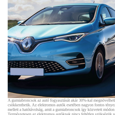
A gumiabroncsok az autó fogyasztását akár 30%-kal megnövelhet
csökkenthetik. Az elektromos autók esetében nagyon fontos ténye
mellett a hatótávolság, amit a gumiabroncsok így közvetett módon
Természetesen az elektromos autóknak nincs feltétlen szükségük sp