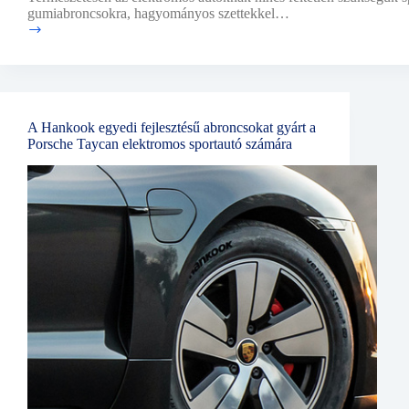
gumiabroncsokra, hagyományos szettekkel…
Milyen
az
ideális
gumiabroncs
egy
elektromos
A Hankook egyedi fejlesztésű abroncsokat gyárt a
autón?
Porsche Taycan elektromos sportautó számára