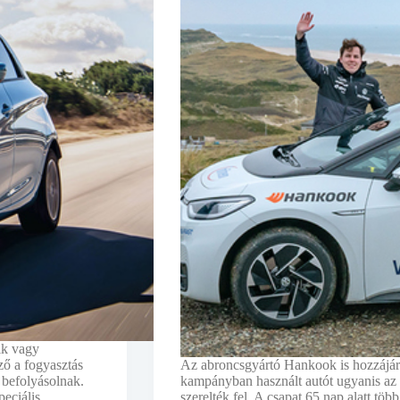
ik vagy
ző a fogyasztás
Az abroncsgyártó Hankook is hozzájár
 befolyásolnak.
kampányban használt autót ugyanis az 
eciális
szerelték fel. A csapat 65 nap alatt több