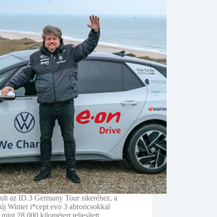
ult az ID.3 Germany Tour sikeréhez, a
új Winter i*cept evo 3 abroncsokkal
 mint 28 000 kilométert teljesített