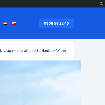
0908 59 22 46
 világrekordot állított fel a Hankook Winter