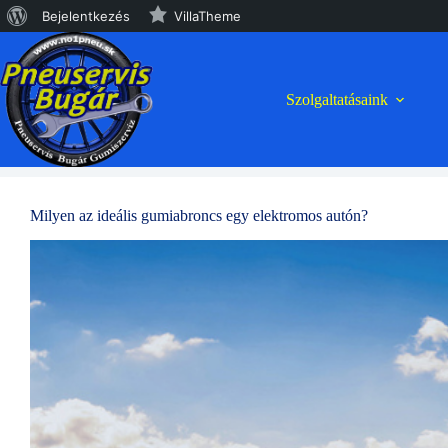
WordPress,
Bejelentkezés
VillaTheme
Skip
a
to
content
csodás
Szolgaltatásaink
Milyen az ideális gumiabroncs egy elektromos autón?