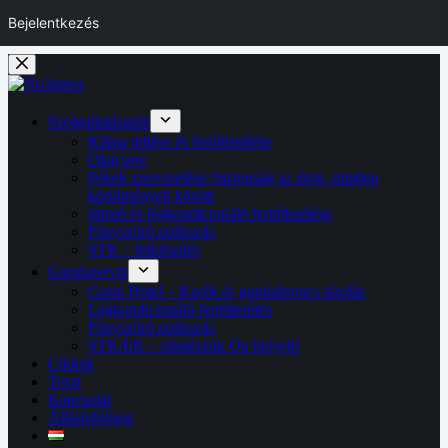
Bejelentkezés
Skip
to
content
Szolgaltatásaink
Klíma töltése és fertőtlenítése
Olajcsere
Fékek szervizelése: biztonság az úton, minden
körülmények között
Jármű és légkondicionáló fertőtlenítése
Fényszóró polírozás
STK – felkészítés
Gumiszerviz
Gumi Hotel – Kerék és gumiabroncs tárolás
Légkondicionáló fertőtlenítés
Fényszóró polírozás
STK/EK – elintézzük Ön helyett!
Cikkek
Teszt
Kapcsolat
Álláslehtőség