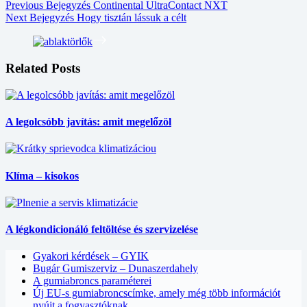
Previous
Bejegyzés
Continental UltraContact NXT
Next
Bejegyzés
Hogy tisztán lássuk a célt
Related Posts
A legolcsóbb javítás: amit megelőzöl
Klíma – kisokos
A légkondicionáló feltöltése és szervizelése
Gyakori kérdések – GYIK
Bugár Gumiszerviz – Dunaszerdahely
A gumiabroncs paraméterei
Új EU-s gumiabroncscímke, amely még több információt
nyújt a fogyasztóknak