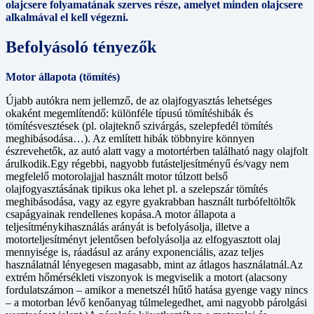
olajcsere folyamatának szerves része, amelyet minden olajcsere
alkalmával el kell végezni.
Befolyásoló tényezők
Motor állapota (tömítés)
Újabb autókra nem jellemző, de az olajfogyasztás lehetséges
okaként megemlítendő: különféle típusú tömítéshibák és
tömítésvesztések (pl. olajteknő szivárgás, szelepfedél tömítés
meghibásodása…). Az említett hibák többnyire könnyen
észrevehetők, az autó alatt vagy a motortérben található nagy olajfolt
árulkodik.Egy régebbi, nagyobb futásteljesítményű és/vagy nem
megfelelő motorolajjal használt motor túlzott belső
olajfogyasztásának tipikus oka lehet pl. a szelepszár tömítés
meghibásodása, vagy az egyre gyakrabban használt turbófeltöltők
csapágyainak rendellenes kopása.A motor állapota a
teljesítménykihasználás arányát is befolyásolja, illetve a
motorteljesítményt jelentősen befolyásolja az elfogyasztott olaj
mennyisége is, ráadásul az arány exponenciális, azaz teljes
használatnál lényegesen magasabb, mint az átlagos használatnál.Az
extrém hőmérsékleti viszonyok is megviselik a motort (alacsony
fordulatszámon – amikor a menetszél hűtő hatása gyenge vagy nincs
– a motorban lévő kenőanyag túlmelegedhet, ami nagyobb párolgási