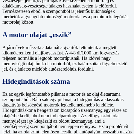
veszteséget jelent.)A párolgás következtében a motorolaj és
adalékanyag-vesztesége átlagos használat esetén is előfordul.
Természetesen ebből a szempontból is jelentős különbségek
mérhetők a gyengébb minőségű motorolaj és a prémium kategóriás
motorolaj között
A motor olajat „eszik”
A járművek műszaki adatainál a gyártók feltüntetik a megtett
kilométerenkénti olajfogyasztást. A 4-8 dl/1000 km fogyasztás
teljesen normális a legtöbb motortípusnál. Ha idővel nagy
mennyiségű olaj tűnik el a motorból, ez határozottan figyelmeztető
jel, és ajánlatos mielőbb autószerelőhüz fordulni.
Hidegindítások száma
Ez az egyik legfontosabb pillanat a motor és az olaj élettartama
szempontjából. Bár csak egy pillanat, a hidegindítás a klasszikus
dugattyús belsőégésű motorok legkellemetlenebb lendülete.
Hidegindításkor a hengerfalon kicsapódó üzemanyag egy része az
olajtérbe kerül, ahol nem tud elpárologni. Az elfogyasztott olaj
mennyiségét így kiegészíti az oldott üzemanyag, ami a
kenőképesség szempontjából nem éppen előnyös. Ezt a problémát
jelzi, ha az olajszint jelentősen leesik, pl. autópályán hosszabb utazás