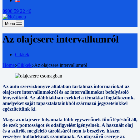
0908 59 22 46
Menu
Az olajcsere intervallumról
Cikkek
Home
Cikkek
Az olajcsere intervallumról
Az autó szervizkönyve általában tartalmaz információkat az
olajcsere intervallumokról és az intervallumokat befolyásoló
tényezőkről. Az alábbiakban ezekkel a témákkal foglalkozunk,
amelyeket saját tapasztalatainkból származó jegyzeteinkkel
egészítettünk ki.
Maga az olajcsere folyamata több egyszerűnek tűnő lépésből áll,
de ezek pontosságot és odafigyelést igényelnek. A használt olaj
és a szűrők megfelelő tárolásáról nem is beszélve, hiszen
veszélyes hulladéknak számítanak. Az olajszűrő cseréje az