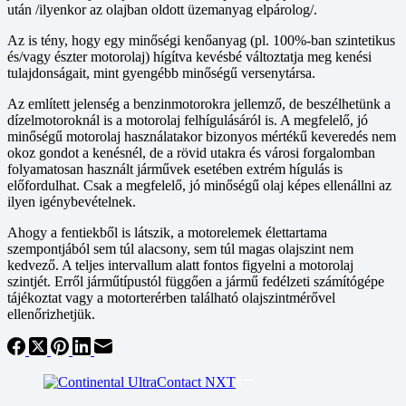
után /ilyenkor az olajban oldott üzemanyag elpárolog/.
Az is tény, hogy egy minőségi kenőanyag (pl. 100%-ban szintetikus
és/vagy észter motorolaj) hígítva kevésbé változtatja meg kenési
tulajdonságait, mint gyengébb minőségű versenytársa.
Az említett jelenség a benzinmotorokra jellemző, de beszélhetünk a
dízelmotoroknál is a motorolaj felhígulásáról is. A megfelelő, jó
minőségű motorolaj használatakor bizonyos mértékű keveredés nem
okoz gondot a kenésnél, de a rövid utakra és városi forgalomban
folyamatosan használt járművek esetében extrém hígulás is
előfordulhat. Csak a megfelelő, jó minőségű olaj képes ellenállni az
ilyen igénybevételnek.
Ahogy a fentiekből is látszik, a motorelemek élettartama
szempontjából sem túl alacsony, sem túl magas olajszint nem
kedvező. A teljes intervallum alatt fontos figyelni a motorolaj
szintjét. Erről járműtípustól függően a jármű fedélzeti számítógépe
tájékoztat vagy a motorterérben található olajszintmérővel
ellenőrizhetjük.