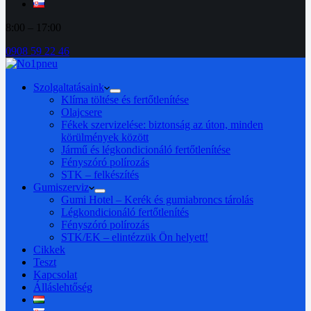
8:00 – 17:00
0908 59 22 46
Szolgaltatásaink
Klíma töltése és fertőtlenítése
Olajcsere
Fékek szervizelése: biztonság az úton, minden
körülmények között
Jármű és légkondicionáló fertőtlenítése
Fényszóró polírozás
STK – felkészítés
Gumiszerviz
Gumi Hotel – Kerék és gumiabroncs tárolás
Légkondicionáló fertőtlenítés
Fényszóró polírozás
STK/EK – elintézzük Ön helyett!
Cikkek
Teszt
Kapcsolat
Álláslehtőség